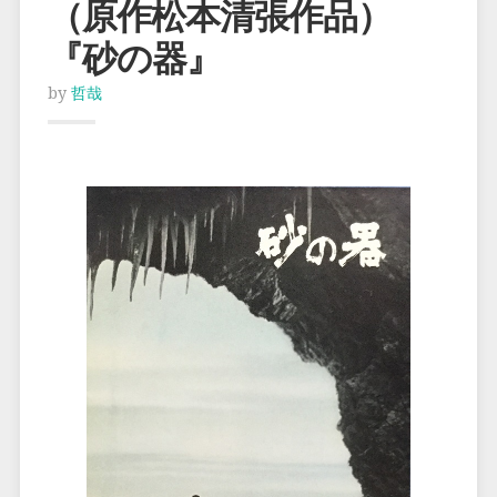
（原作松本清張作品）
『砂の器』
by
哲哉