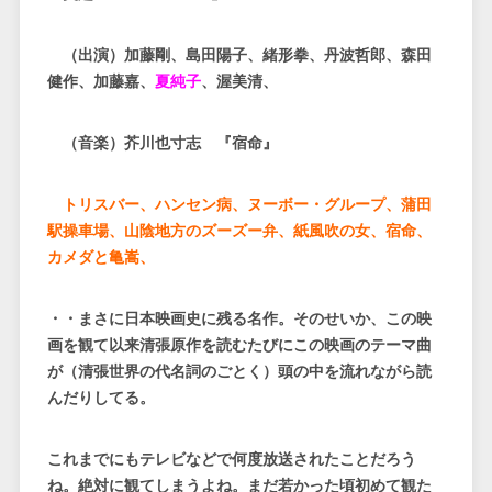
（出演）加藤剛、島田陽子、緒形拳、丹波哲郎、森田
健作、加藤嘉、
夏純子
、渥美清、
（音楽）芥川也寸志 『宿命』
トリスバー、ハンセン病、ヌーボー・グループ、蒲田
駅操車場、山陰地方のズーズー弁、紙風吹の女、宿命、
カメダと亀嵩、
・・まさに日本映画史に残る名作。そのせいか、この映
画を観て以来清張原作を読むたびにこの映画のテーマ曲
が（清張世界の代名詞のごとく）頭の中を流れながら読
んだりしてる。
これまでにもテレビなどで何度放送されたことだろう
ね。絶対に観てしまうよね。まだ若かった頃初めて観た