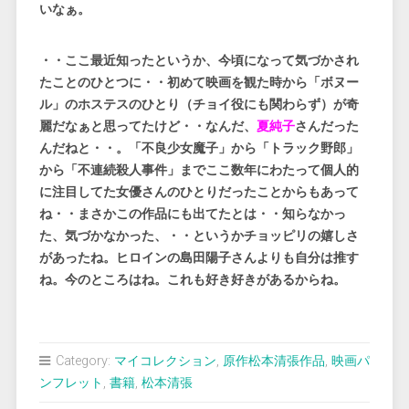
いなぁ。
・・ここ最近知ったというか、今頃になって気づかされ
たことのひとつに・・初めて映画を観た時から「ボヌー
ル」のホステスのひとり（チョイ役にも関わらず）が奇
麗だなぁと思ってたけど・・なんだ、
夏純子
さんだった
んだねと・・。「不良少女魔子」から「トラック野郎」
から「不連続殺人事件」までここ数年にわたって個人的
に注目してた女優さんのひとりだったことからもあって
ね・・まさかこの作品にも出てたとは・・知らなかっ
た、気づかなかった、・・というかチョッピリの嬉しさ
があったね。ヒロインの島田陽子さんよりも自分は推す
ね。今のところはね。これも好き好きがあるからね。
Category:
マイコレクション
,
原作松本清張作品
,
映画パ
ンフレット
,
書籍
,
松本清張