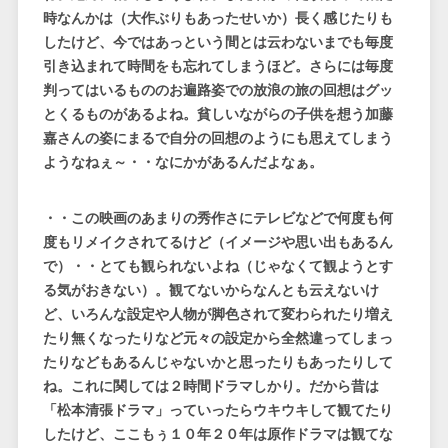
時なんかは（大作ぶりもあったせいか）長く感じたりも
したけど、今ではあっという間とは云わないまでも毎度
引き込まれて時間をも忘れてしまうほど。さらには毎度
判ってはいるもののお遍路姿での放浪の旅の回想はグッ
とくるものがあるよね。貧しいながらの子供を想う加藤
嘉さんの姿にまるで自分の回想のようにも思えてしまう
ようなねぇ～・・なにかがあるんだよなぁ。
・・この映画のあまりの秀作さにテレビなどで何度も何
度もリメイクされてるけど（イメージや思い出もあるん
で）・・とても観られないよね（じゃなくて観ようとす
る気がおきない）。観てないからなんとも云えないけ
ど、いろんな設定や人物が脚色されて変わられたり増え
たり無くなったりなど元々の設定から全然違ってしまっ
たりなどもあるんじゃないかと思ったりもあったりして
ね。これに関しては２時間ドラマしかり。だから昔は
「松本清張ドラマ」っていったらウキウキして観てたり
したけど、ここもぅ１０年２０年は原作ドラマは観てな