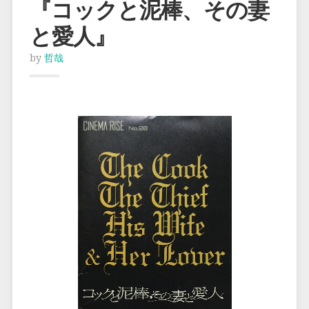
『コックと泥棒、その妻
と愛人』
by
哲哉