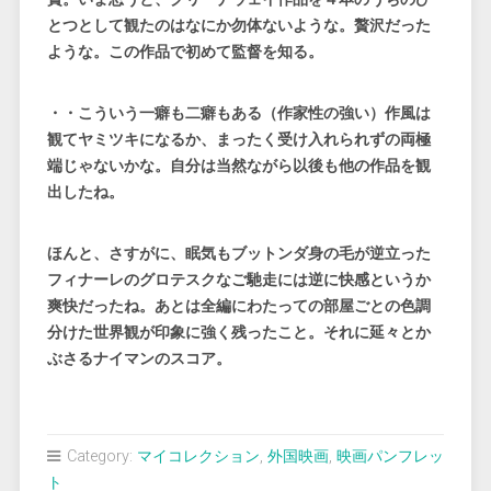
とつとして観たのはなにか勿体ないような。贅沢だった
ような。
この作品で初めて監督を知る。
・・こういう一癖も二癖もある（作家性の強い）作風は
観てヤミツキになるか、まったく受け入れられずの両極
端じゃないかな。自分は当然ながら以後も他の作品を観
出したね。
ほんと、さすがに、眠気もブットンダ身の毛が逆立った
フィナーレのグロテスクなご馳走には逆に快感というか
爽快だったね。あとは全編にわたっての部屋ごとの色調
分けた世界観が印象に強く残ったこと。それに延々とか
ぶさるナイマンのスコア。
Category:
マイコレクション
,
外国映画
,
映画パンフレッ
ト