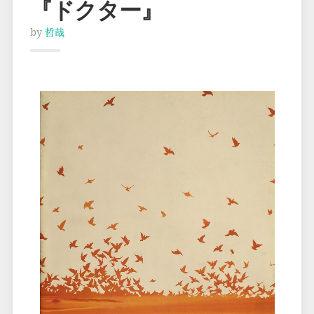
『ドクター』
by
哲哉