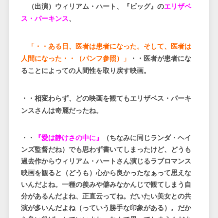
（出演）ウィリアム・ハート、『ビッグ』の
エリザベ
ス・パーキンス
、
「・・ある日、医者は患者になった。そして、医者は
人間になった・・（パンフ参照）」
・・医者が患者にな
ることによっての人間性を取り戻す映画。
・・相変わらず、どの映画を観てもエリザベス・パーキ
ンスさんは奇麗だったね。
・・
『愛は静けさの中に』
（ちなみに同じランダ・ヘイ
ンズ監督だね）でも思わず書いてしまったけど、どうも
過去作からウィリアム・ハートさん演じるラブロマンス
映画を観ると（どうも）心から良かったなぁって思えな
いんだよね。一種の羨みや僻みなかんじで観てしまう自
分があるんだよね、正直云ってね。だいたい美女との共
演が多いんだよね（っていう勝手な印象がある）。だか