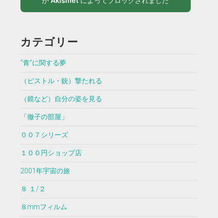
が
Akismet
によってブロックされました
カテゴリー
”青”に関する夢
（ピストル・銃）撃たれる
（鏡など）自分の姿を見る
「徹子の部屋」
００７シリーズ
１００円ショップ店
2001年宇宙の旅
８ １/２
８mmフィルム