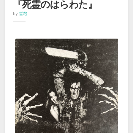
『死霊のはらわた』
by
哲哉