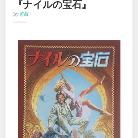
『ナイルの宝石』
by
哲哉