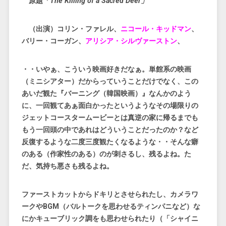
原題「
The Killing of a Sacred Deer」
（出演）コリン・ファレル、
ニコール・キッドマン
、
バリー・コーガン、
アリシア・シルヴァーストン
、
・・いやぁ、こういう映画好きだなぁ。単館系の映画
（ミニシアター）だからっていうことだけでなく、この
あいだ観た『バーニング（韓国映画）』なんかのよう
に、一回観てあぁ面白かったというようなその場限りの
ジェットコースタームービーとは真逆の家に帰るまでも
もう一回頭の中であれはどういうことだったのか？など
反復するような二度三度観たくなるような・・そんな癖
のある（作家性のある）のが刺さるし、残るよね。た
だ、気持ち悪さも残るよね。
ファーストカットからドキリとさせられたし、カメラワ
ークやBGM（バルトークを思わせるティンパニなど）な
にかキューブリック調をも思わせられたり（「シャイニ