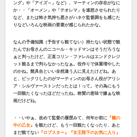
ング」や「アイズ～」など）、マーティンの存在がなに
か・・「オーメン」や「テオレマ」を連想させられたり
など、または怖さ気持ち悪さがハネケ監督調をも感じた
りなどいろんな映画の要素が感じられたかな。
なんの予備知識（予告すら観てない）持たない状態で観
たんでお母さんのニコール・キッドマンはそうだろうな
ぁと判ったけど、正直コリン・ファレルはエンドクレジ
ット観るまで判らなかったなぁ。役作りで体重増やした
のかね。髭具合といい全然違う人に見えたけどね。あ
と、ビックリしたのがマーティンのお母さん役がアリシ
ア・シルヴァーストンだったとは！って。その為にもう
一回観たくなったほどだったね。称賛の意味で嫌ぁな映
画だけどね。
・・いやぁ、改めて監督の履歴みて、何年か前に
『籠の
中の乙女』
を観たけど、もう一回観たくなったり、あと
まだ観てない
『ロブスター』『女王陛下のお気に入り』