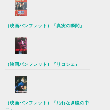
（映画パンフレット）『真実の瞬間』
（映画パンフレット）『リコシェ』
（映画パンフレット）『汚れなき瞳の中
に』