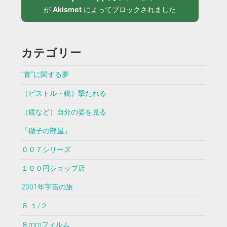
が
Akismet
によってブロックされました
カテゴリー
”青”に関する夢
（ピストル・銃）撃たれる
（鏡など）自分の姿を見る
「徹子の部屋」
００７シリーズ
１００円ショップ店
2001年宇宙の旅
８ １/２
８mmフィルム