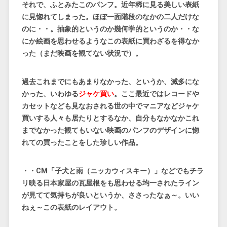
それで、ふとみたこのパンフ。近年稀に見る美しい表紙
に見惚れてしまった。ほぼ一面階段のなかの二人だけな
のに・・。抽象的というのか幾何学的というのか・・な
にか絵画を思わせるようなこの表紙に買わざるを得なか
った（まだ映画を観てない状況で）。
過去これまでにもあまりなかった、というか、滅多にな
かった、いわゆる
ジャケ買い
。ここ最近ではレコードや
カセットなども見なおされる世の中でマニアなどジャケ
買いする人々も居たりとするなか、自分もなかなかこれ
までなかった観てもいない映画のパンフのデザインに惚
れての買ったことをした珍しい作品。
・・CM「子犬と雨（ニッカウィスキー）」などでもチラ
リ映る日本家屋の瓦屋根をも思わせる均一されたライン
が見てて気持ちが良いというか、ささったなぁ～。いい
ねぇ～この表紙のレイアウト。