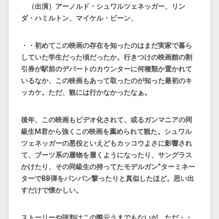
（出演）アーノルド・シュワルツェネッガー、リン
ダ・ハミルトン、マイケル・ビーン、
・・初めてこの映画の存在を知ったのはまだ実家で暮ら
していた学生だった頃だったか。行きつけの映画館の割
引券が駅前のデパートのカウンターに何種類か置かれて
いるなか、この映画もあって取ったのが知った最初のキ
ッカケ。ただ、観には行かなかったなぁ。
後年、この映画もビデオ化されて、或るガンマニアの同
級生M君から強くこの映画を薦められて観た。シュワル
ツェネッガーの悪役といえどもカッコウよさに影響され
て、ブーツ系の履物を履くようになったり、サングラス
かけたり、その同級生の持ってたモデルガン”ターミネー
ターでBB弾をパンパン撃ったりと真似したほど。思い出
すだけで懐かしい。
ストーリーや評判はこの際云うまでもないが、ただ・・