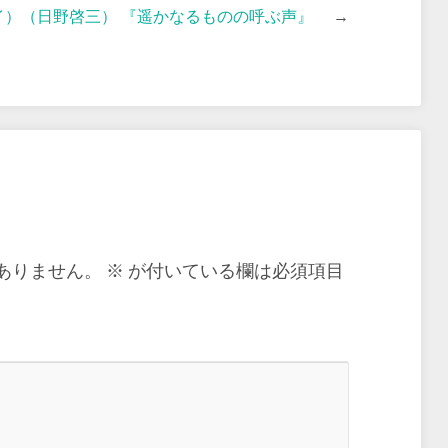
イ）（日野啓三） 『遥かなるものの呼ぶ声』
→
ありません。
※
が付いている欄は必須項目