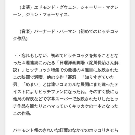
（出演）エドモンド・グウェン、シャーリー・マクレ
ーン、ジョン・フォーサイス、
（音楽）バーナード・ハーマン（初めてのヒッチコッ
ク作品）
・・忘れもしない、初めてヒッチコックを知ることとな
った４週連続にわたる「日曜洋画劇場（淀川長治さん解
説）」ヒッチコック特集での最後の４週目に放映された
この映画で満喫。他の３作「裏窓」「知りすぎていた
男」「めまい」とは違いコミカルな展開にまた違ったテ
イストによりヒッチファンになったね。そのすぐ後にも
他局の深夜などで字幕スーパーで放映されたりしたヒッ
チ作品を観たりとハマっていくキッカケの一本となった
この作品。
バーモント州のきれいな紅葉のなかでのホッコリさせら