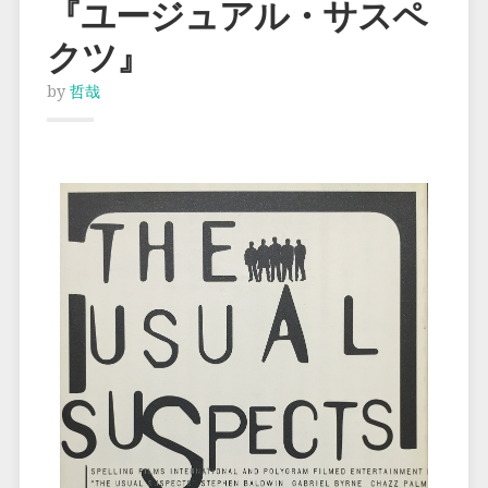
『ユージュアル・サスペ
クツ』
by
哲哉