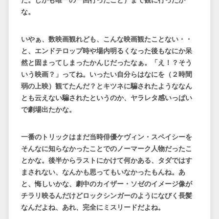
た。しかも唯一の一回行ったこと）
まで観に行ったか
な。
いやぁ、数映画観れども、こんな映画観たことない・・
と、エンドテロップ時や場内明るくなった後もなにか呆
然と固まってしまったかんじだったなぁ。「え！？そう
いう映画？」ってね。いったい自分らはなにを（２時間
弱の上映）観てたんだ？とキツネに騙されたようななん
とも云えない騙されたというのか、ヤラレタ感いっぱい
で劇場出たかな。
一番のトリックはまだ当時俳優ケヴィン・スペイシーを
そんなに知らなかったことでのノーマーク人物だったこ
とかな。後半からラストにかけて何かある、タダではす
まされない、なんかも思ってもいなかったもんね。あ
と、悔しいかな、劇中のカイザー・ソゼのイメージ像が
チラリ映るんだけどロックシンガーのようになびく長髪
なんだよね、あれ、完全にミスリードだよね。