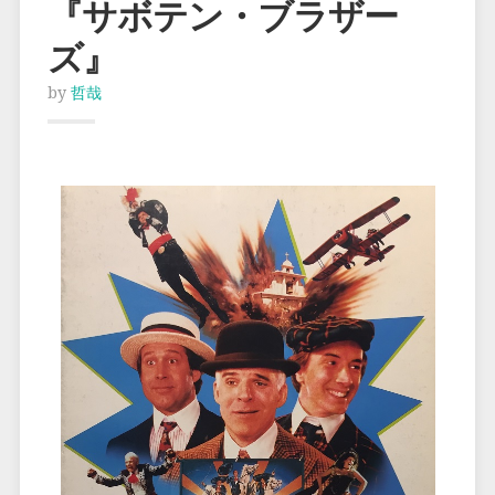
『サボテン・ブラザー
ズ』
by
哲哉