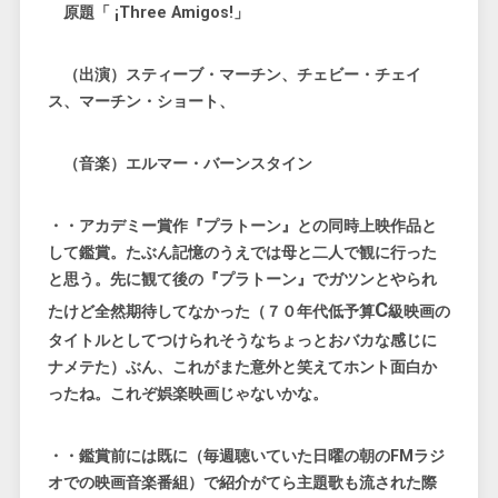
原題「 ¡Three Amigos!」
（出演）スティーブ・マーチン、チェビー・チェイ
ス、マーチン・ショート、
（音楽）エルマー・バーンスタイン
・・アカデミー賞作『プラトーン』との同時上映作品と
して鑑賞。たぶん記憶のうえでは母と二人で観に行った
と思う。先に観て後の『プラトーン』でガツンとやられ
C
たけど全然期待してなかった（７０年代低予算
級映画の
タイトルとしてつけられそうなちょっとおバカな感じに
ナメテた）ぶん、これがまた意外と笑えてホント面白か
ったね。これぞ娯楽映画じゃないかな。
・・鑑賞前には既に（毎週聴いていた日曜の朝のFMラジ
オでの映画音楽番組）で紹介がてら主題歌も流された際