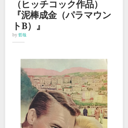
（ヒッチコック作品）
『泥棒成金（パラマウン
トB）』
by
哲哉