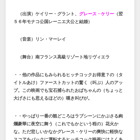
（出演）ケイリー・グラント、
グレース・ケリー
（翌
５６年モナコ公国レーニエ大公と結婚）
（音楽）リン・マーレイ
（舞台）南フランス高級リゾート地リヴィエラ
・・他の作品にもみられるヒッチコックお得意？の（タ
イトルあけ）ファーストカットの驚く（叫ぶ）人のアッ
プ。この映画でも宝石捕られたおばちゃんの（ちょっと
大げさにも思えるほどの）嘆き叫びが。
・・やっぱり一番の観どころはラブシーンにかぶさる絢
爛豪華に夜空に舞う（これでもかという程の）花火か
な。ただ悲しいかなかグレース・ケリーの爽快に軽快な
スコアをバックに運転するヒッチコック映画にはよくあ