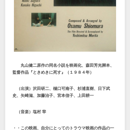
丸山健二原作の同名小説を映画化、森田芳光脚本、
監督作品『ときめきに死す』（１９８４年）
（出演）沢田研二、樋口可南子、杉浦直樹、日下武
史、矢崎滋、加藤治子、宮本信子、上田耕一
（音楽）塩村 宰
・・この映画、自分にとっての
トラウマ映画
の作品の一