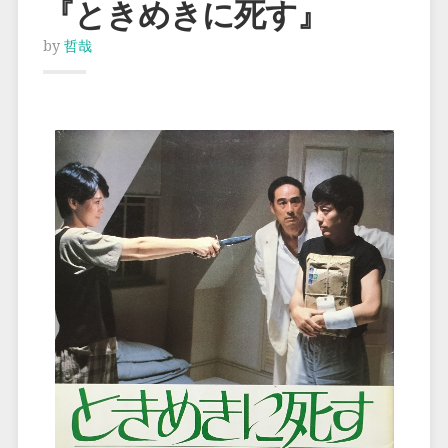
『ときめきに死す』
by
哲哉