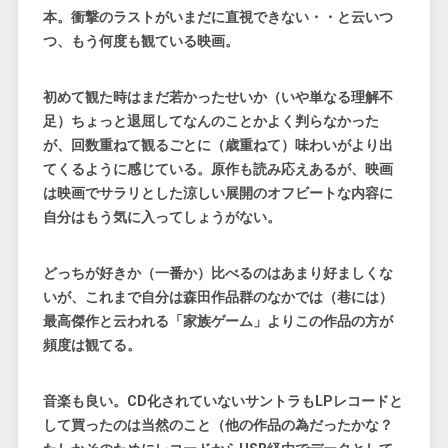
本。衝撃のラストがいまだに直視できない・・と云いつ
つ、もう何度も観ている映画。
初めて観た時はまだ若かったせいか（いや単なる理解不
足）ちょっと退屈してなんのことかよく判らなかった
が、回数重ねて観るごとに（歳重ねて）味わいがより出
てくるように感じている。原作も読み応えあるが、映画
は映画でサラリとした涼しい展開のオフビートな内容に
自分はもう気に入ってしょうがない。
どっちが好きか（一番か）比べるのはあまり好ましくな
いが、これまで自分は森田作品群のなかでは（巷には）
最高傑作と云われる
「家族ゲーム」
よりこの作品の方が
頻度は観てる。
音楽も良い。CD化されていないサントラもLPレコードと
して買ったのは当然のこと（他の作品の為だったかな？