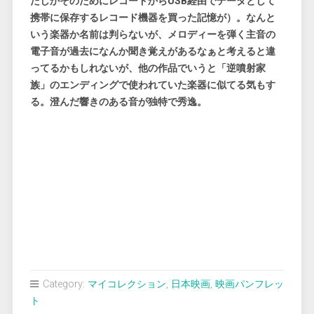
たしかそのためにレコードからUSB経由でデータとして
携帯に保存するレコード機器を買った記憶が）。なんと
いう楽器か名前は判らないが、メロディーを弾く主音の
電子音が過去になんか聞き覚えがあるなぁと考えると違
ってるかもしれないが、他の作品でいうと
「逆噴射家
族」
のエンディングで使われていた楽器に似てる気もす
る。澄んだ響きのある音が独特で秀逸。
Category:
マイコレクション
,
日本映画
,
映画パンフレッ
ト