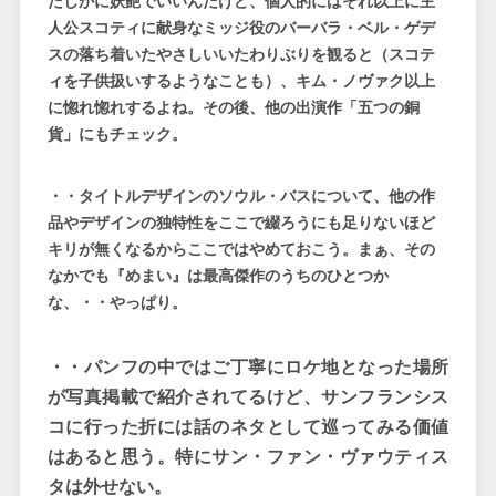
たしかに妖艶でいいんだけど、個人的にはそれ以上に主
人公スコティに献身なミッジ役のバーバラ・ベル・ゲデ
スの落ち着いたやさしいいたわりぶりを観ると（スコテ
ィを子供扱いするようなことも）、キム・ノヴァク以上
に惚れ惚れするよね。その後、他の出演作「五つの銅
貨」にもチェック。
・・タイトルデザインのソウル・バスについて、他の作
品やデザインの独特性をここで綴ろうにも足りないほど
キリが無くなるからここではやめておこう。まぁ、その
なかでも『めまい』は最高傑作のうちのひとつか
な、・・やっぱり。
・・パンフの中ではご丁寧にロケ地となった場所
が写真掲載で紹介されてるけど、サンフランシス
コに行った折には話のネタとして巡ってみる価値
はあると思う。特にサン・ファン・ヴァウティス
タは外せない。