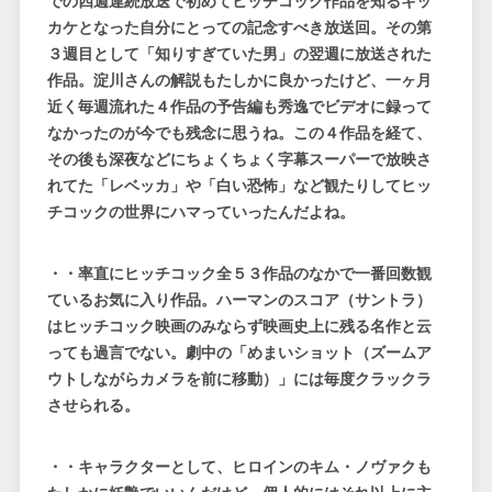
での四週連続放送で初めてヒッチコック作品を知るキッ
カケとなった自分にとっての記念すべき放送回。その第
３週目として「知りすぎていた男」の翌週に放送された
作品。淀川さんの解説もたしかに良かったけど、一ヶ月
近く毎週流れた４作品の予告編も秀逸でビデオに録って
なかったのが今でも残念に思うね。この４作品を経て、
その後も深夜などにちょくちょく字幕スーパーで放映さ
れてた「レベッカ」や「白い恐怖」など観たりしてヒッ
チコックの世界にハマっていったんだよね。
・・率直にヒッチコック全５３作品のなかで一番回数観
ているお気に入り作品。ハーマンのスコア（サントラ）
はヒッチコック映画のみならず映画史上に残る名作と云
っても過言でない。劇中の「めまいショット（ズームア
ウトしながらカメラを前に移動）」には毎度クラックラ
させられる。
・・キャラクターとして、ヒロインのキム・ノヴァクも