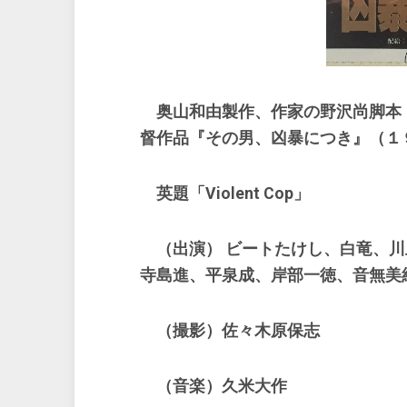
奥山和由製作、作家の野沢尚脚本
督作品『その男、凶暴につき』（１
英題「Violent Cop」
（出演） ビートたけし、白竜、川
寺島進、平泉成、岸部一徳、音無美
（撮影）佐々木原保志
（音楽）久米大作