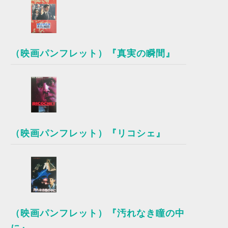
（映画パンフレット）『真実の瞬間』
（映画パンフレット）『リコシェ』
（映画パンフレット）『汚れなき瞳の中
に』