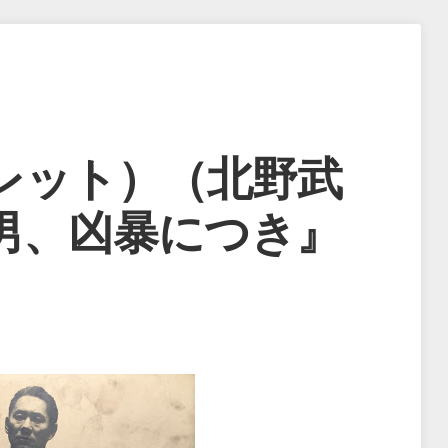
レット）（北野武
男、凶暴につき』