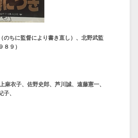
（のちに監督により書き直し）、北野武監
９８９）
上麻衣子、佐野史郎、芦川誠、遠藤憲一、
紀子、