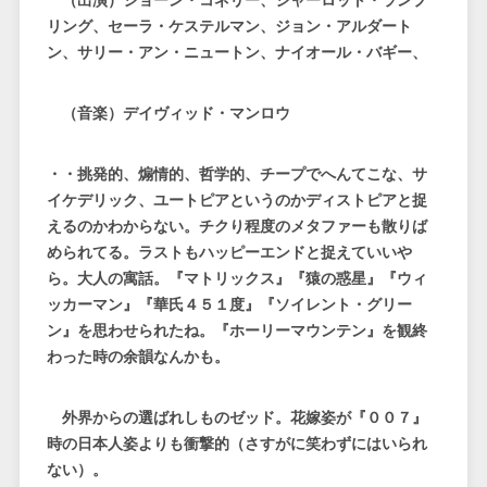
（出演）ショーン・コネリー、シャーロット・ランプ
リング、セーラ・ケステルマン、ジョン・アルダート
ン、サリー・アン・ニュートン、ナイオール・バギー、
（音楽）デイヴィッド・マンロウ
・・挑発的、煽情的、哲学的、チープでへんてこな、サ
イケデリック、ユートピアというのかディストピアと捉
えるのかわからない。チクり程度のメタファーも散りば
められてる。ラストもハッピーエンドと捉えていいや
ら。大人の寓話。『マトリックス』『猿の惑星』『ウィ
ッカーマン』『華氏４５１度』『ソイレント・グリー
ン』を思わせられたね。『ホーリーマウンテン』を観終
わった時の余韻なんかも。
外界からの選ばれしものゼッド。花嫁姿が『００７』
時の日本人姿よりも衝撃的（さすがに笑わずにはいられ
ない）。