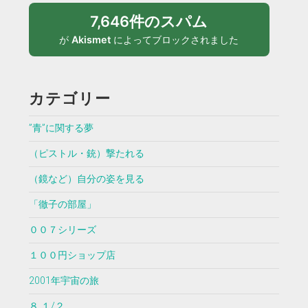
7,646件のスパム
が
Akismet
によってブロックされました
カテゴリー
”青”に関する夢
（ピストル・銃）撃たれる
（鏡など）自分の姿を見る
「徹子の部屋」
００７シリーズ
１００円ショップ店
2001年宇宙の旅
８ １/２