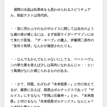
眉間の水晶は松果体をも思わせられるスピリチュア
ル。勃起テストは現代的。
・・宙に浮かぶそのものザルドスに関しては自分のよう
な歳の者が感じるには、まず仮面ライダーアマゾンに出
て来た十面鬼、『ザ・キープ』の魔人、伊藤潤二原作の
「首吊り気球」なんかが連想されたりも。
・・なんでもかんでもじゃないにしても、ベートーヴェ
ンの第七番を使えば少しは高尚になれるんじゃ・・とい
う風潮がなにか感じられるものがある。
・・さて、邦題。わざわざ『未来惑星～』と付け加えて
るが、厳密に云えば、惑星はボルテックスであって『ザ
ルドス』にするなら『空飛ぶ石像神～』とか。『未来惑
星』と付けるなら『未来惑星ボルテックス』なんじゃ？