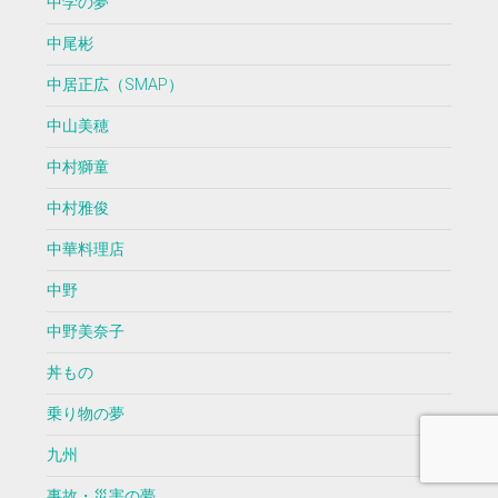
中学の夢
中尾彬
中居正広（SMAP）
中山美穂
中村獅童
中村雅俊
中華料理店
中野
中野美奈子
丼もの
乗り物の夢
九州
事故・災害の夢