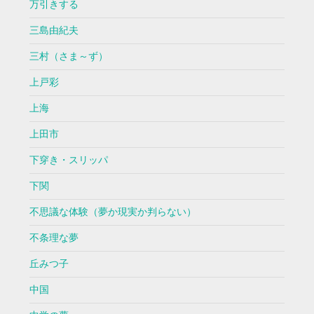
万引きする
三島由紀夫
三村（さま～ず）
上戸彩
上海
上田市
下穿き・スリッパ
下関
不思議な体験（夢か現実か判らない）
不条理な夢
丘みつ子
中国