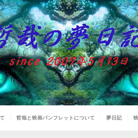
て
哲哉と映画パンフレットについて
夢日記