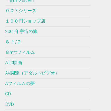
「徹子の部屋」
００７シリーズ
１００円ショップ店
2001年宇宙の旅
８ １/２
８mmフィルム
ATG映画
AV関連（アダルトビデオ）
Aフィルムの夢
CD
DVD