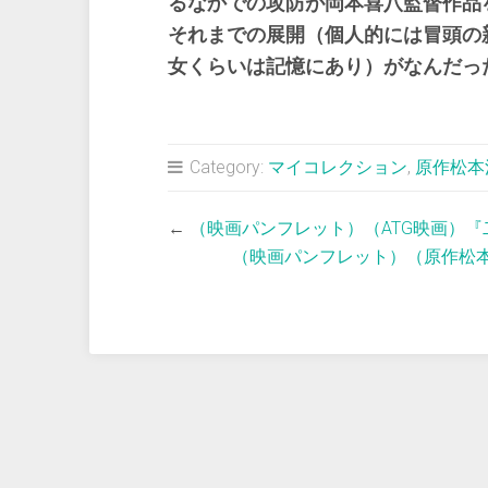
るなかでの攻防が岡本喜八監督作品
それまでの展開（個人的には冒頭の
女くらいは記憶にあり）がなんだっ
Category:
マイコレクション
,
原作松本
←
（映画パンフレット）（ATG映画）『
（映画パンフレット）（原作松