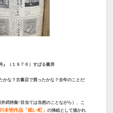
号』（１９７６）すばる書房
たかな？古書店で買ったかな？去年のことだ
田井武特集
“
目当ては当然のことながら）、こ
川未明作品「眠い町」
の挿絵として描かれ