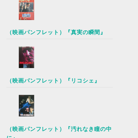
（映画パンフレット）『真実の瞬間』
（映画パンフレット）『リコシェ』
（映画パンフレット）『汚れなき瞳の中
に』