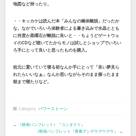
地図など持ったり。
・・キッカケは読んだ本「みんなの幽体離脱」だったか
な。なかでいろいろ体験者による書き込みで水晶ととも
に何度か黒曜石が離脱に良いと・・ちょうどゲートウェ
イのCDなど聴いてたからモノは試しとショップでいろい
ろ手にとって良いと思ったものを購入。
枕元に置いていて寝る前なんか手にとって「良い夢見ら
れたらいいなぁ」なんか思いながらそのまま握ったまま
朝まで寝たりなど。
Category:
パワーストーン
←
（映画パンフレット）『コンタクト』
（映画パンフレット『青春デンデケデケデケ』
→