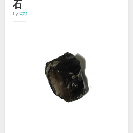
石
by
哲哉