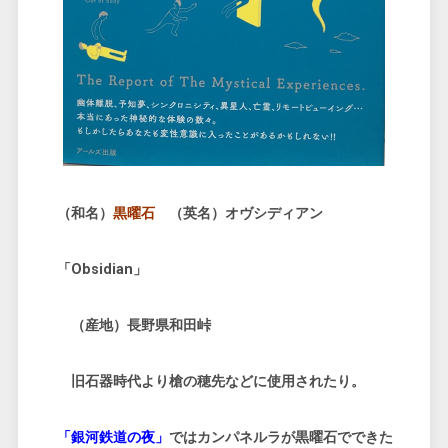
（和名）
黒曜石
（英名）オヴシディアン
「Obsidian」
（産地）長野県和田峠
旧石器時代より槍の穂先などに使用されたり。
「銀河鉄道の夜」
ではカンパネルラが黒曜石でできた