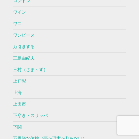
ロンドン
ワイン
ワニ
ワンピース
万引きする
三島由紀夫
三村（さま～ず）
上戸彩
上海
上田市
下穿き・スリッパ
下関
不思議な体験（夢か現実か判らない）