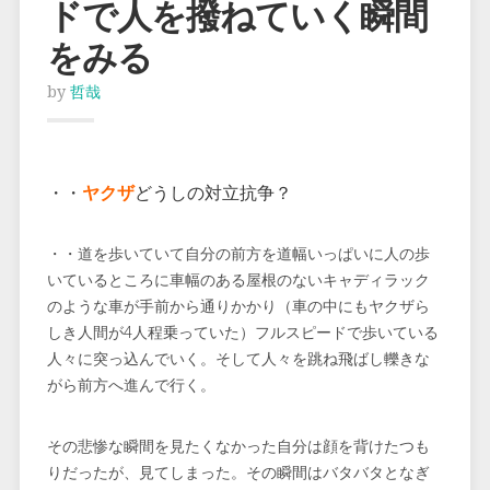
ドで人を撥ねていく瞬間
をみる
by
哲哉
・・
ヤクザ
どうしの対立抗争？
・・道を歩いていて自分の前方を道幅いっぱいに人の歩
いているところに車幅のある屋根のないキャディラック
のような車が手前から通りかかり（車の中にもヤクザら
しき人間が4人程乗っていた）フルスピードで歩いている
人々に突っ込んでいく。そして人々を跳ね飛ばし轢きな
がら前方へ進んで行く。
その悲惨な瞬間を見たくなかった自分は顔を背けたつも
りだったが、見てしまった。その瞬間はバタバタとなぎ