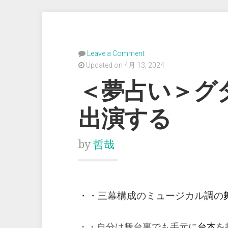
Leave a Comment
Updated on 4月 13, 2024
＜夢占い＞グ
出演する
by
哲哉
・・三幕構成のミュージカル調の
・・自分は舞台裏でも手元に
台本
を