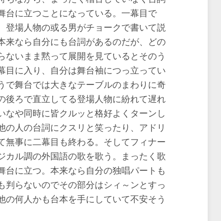
舞台に立つことになっている。一幕目で
、登場人物の或る男がチョークで書いて説
本来なら自分にも台詞があるのだが、どの
らないまま黙って展開を見ているとそのう
幕目に入り、自分は舞台袖につっ立ってい
うで舞台では大きなテーブルのまわりに奇
の後ろで直立してる登場人物に紛れて遅れ
いなや同時に皆クルッと格好よくターンし
他の人の台詞にクスリと笑ったり、アドリ
て無事に二幕目も終わる。そしてフィナー
ジカル調の外国語の歌を歌う。まったく歌
舞台に立つ。本来なら自分の独唱パートも
も判らないのでその部分はシィ～ンとすっ
他の何人かも台本を手にしていて不安そう