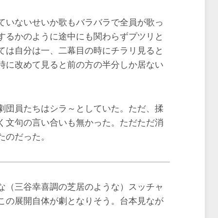
ていないせいか歌もバラバラで全員が歌っ
するかのように途中にも関わらずプツリと
ては自分は一、二幕目の時にチラリ見ると
時に改めて見ると前の方の半分しか居ない
劇団員たちはシラ～としていた。ただ、揉
く文句の言い合いも無かった。ただただ消
たのだった。
な（三谷幸喜調の芝居のような）スッチャ
この展開自体が劇となりそう。台本見なが