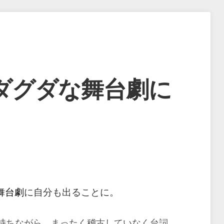
ダグダな舞台劇に
舞台劇
に自分も出ることに。
持ちながら、まったく稽古していなく台詞