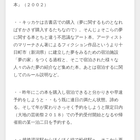
本』（２００２）
・・キッカケは古書店での購入（夢に関するものとなれ
ばすかさず購入するたちなので）。そんじょそこらの夢
に関する本とちと違う不思議なアート本。アーティスト
のマリーナさん著によるフィクション作品というより十
日町市（新潟県）に建立した夢をみるための宿泊施設
「夢の家」をつくる過程と、そこで宿泊された様々な
人々のみた夢の紹介など集めた本。あとは宿泊するに関
してのルール説明など。
・・昨年にこの本を購入し宿泊できると分かりきや早速
予約をしようと・・もう既に連日の満たん状態。諦め
る。そして年が変わりさっそく予約をしようと限定日内
（大地の芸術祭２０１８）での予約受付開始となるや帰
省前の某一泊二日を予約する。
・・越後湯沢駅からほくほく線で松代駅へ、そこから更