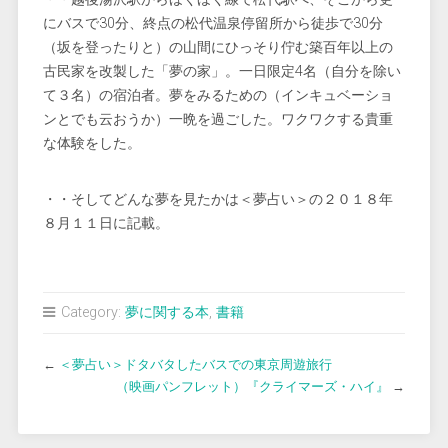
にバスで30分、終点の松代温泉停留所から徒歩で30分
（坂を登ったりと）の山間にひっそり佇む築百年以上の
古民家を改製した「夢の家」。一日限定4名（自分を除い
て３名）の宿泊者。夢をみるための（インキュベーショ
ンとでも云おうか）一晩を過ごした。ワクワクする貴重
な体験をした。
・・そしてどんな夢を見たかは＜夢占い＞の２０１８年
８月１１日に記載。
Category:
夢に関する本
,
書籍
←
＜夢占い＞ドタバタしたバスでの東京周遊旅行
（映画パンフレット）『クライマーズ・ハイ』
→