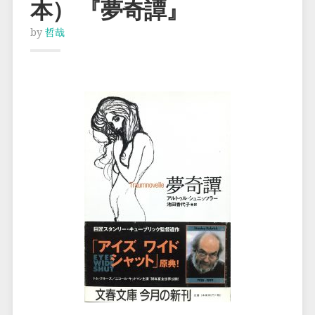
本） 『夢奇譚』
by
哲哉