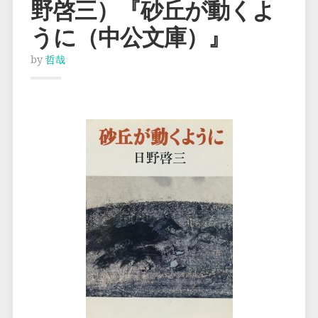
野啓三）『砂丘が動くよ
うに（中公文庫）』
by
哲哉