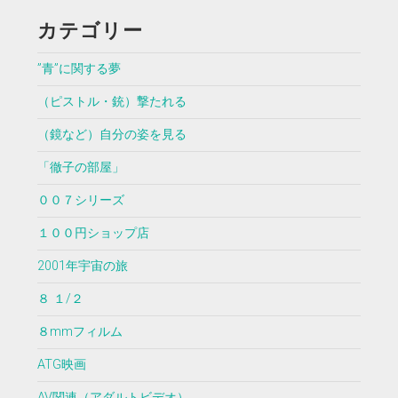
カテゴリー
”青”に関する夢
（ピストル・銃）撃たれる
（鏡など）自分の姿を見る
「徹子の部屋」
００７シリーズ
１００円ショップ店
2001年宇宙の旅
８ １/２
８mmフィルム
ATG映画
AV関連（アダルトビデオ）