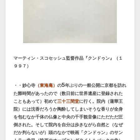
マーティン・スコセッシュ監督作品『クンドゥン』（１
９９７）
5
・・妙心寺
（東海庵）
の
年ぶりの一般公開に京都を訪れ
た際時間があったので（数日前に世界遺産に登録された
こともあって）初めて
三十三間堂
に行く。院内（蓮華王
院）には沈香だろうか陶酔してしまいそうな香りが全身
を包むなか千体の仏像と中央の千手観音像にただただ圧
倒された。そして院内を自分は歩きながら自然と（なぜ
だか判らないが）頭のなかで映画「クンドゥン」のサン