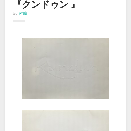
『クンドゥン 』
by
哲哉