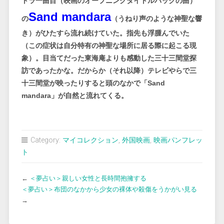
トラ一曲目（映画のオープニングタイトルバックの曲）
Sand mandara
の
（うねり声のような神聖な響
き）がひたすら流れ続けていた。指先も浮腫んでいた
（この症状は自分特有の神聖な場所に居る際に起こる現
象）。目当てだった東海庵よりも感動した三十三間堂探
訪であったかな。だからか（それ以降）テレビやらで三
十三間堂が映ったりすると頭のなかで「Sand
mandara」が自然と流れてくる。
Category:
マイコレクション
,
外国映画
,
映画パンフレッ
ト
←
＜夢占い＞親しい女性と長時間抱擁する
＜夢占い＞布団のなかから少女の裸体や殺傷をうかがい見る
→