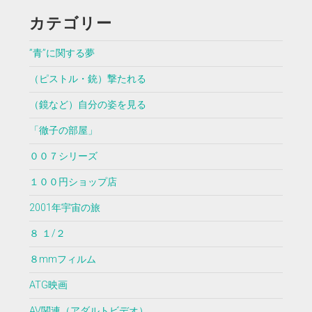
カテゴリー
”青”に関する夢
（ピストル・銃）撃たれる
（鏡など）自分の姿を見る
「徹子の部屋」
００７シリーズ
１００円ショップ店
2001年宇宙の旅
８ １/２
８mmフィルム
ATG映画
AV関連（アダルトビデオ）