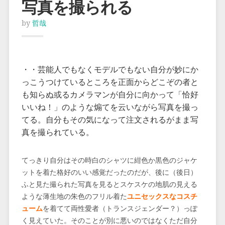
写真を撮られる
by
哲哉
・・芸能人でもなくモデルでもない自分が妙にか
っこうつけているところを正面からどこぞの者と
も知らぬ或るカメラマンが自分に向かって「恰好
いいね！」のような煽てを云いながら写真を撮っ
てる。自分もその気になって注文されるがまま写
真を撮られている。
てっきり自分はその時白のシャツに紺色か黒色のジャケ
ットを着た格好のいい感覚だったのだが、後に（後日）
ふと見た撮られた写真を見るとスケスケの地肌の見える
ような薄生地の朱色のフリル着た
ユニセックスなコスチ
ューム
を着てて両性愛者（トランスジェンダー？）っぽ
く見えていた。そのことが別に悪いのではなくただ自分