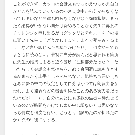
ことができず、カッコの会話文もつっかえつっかえ自分
がどこを読んでいるいるのかさえ途中から分からなくな
ってしまいなど呂律も回らなくなり頭も朦朧状態。まっ
たく納得がいかない自分は諦めることなく先生に再度の
チャレンジを申し出るが（グッタリとテキストをその場
に置いて先生に「どうかしてます。まるで夢をみてるよ
う」など言い訳じみた言葉もかけたり）、何度やっても
まともに読めない。最初に自分が読んだと思われる箇所
は先生の指摘によると違う箇所（注釈部分だった？）だ
ったらしく会話文も気持ちをこめて台詞調に読もうとす
るがまったく上手くしゃべられない。気持ちも悪い（ち
なみに夢の中での設定として自分はかつては朗読力をか
われ、よく発表などの機会を得たことのある実力者だっ
たのだが・・）。自分のあとにも多数の生徒を待たせて
いるのだが時間をかけてしまい申し訳ないとは思いなが
らも何度も何度も行い、とうとう（諦めたのか折れたの
か）次の生徒にゆずる。