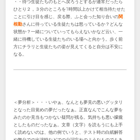
・・待つ生徒たちのもとへ戻ろうとするが通常だったら
ひとり２，３分のところを1時間以上かけて相当待たせた
ことに引け目を感じ、戻る際、ふと会った知り合いの
関
根勤
さんに待っている生徒たちは怒っているか？どんな
状態か？一緒についていってもらえないかなど云い、一
緒に待機している生徒たちのいる場へと向かう。歩く前
方にチラリと生徒たちの姿が見えてくると自分は不安に
なる。
＜夢分析＞・・・いやぁ、なんとも夢見の悪いグッタリ
となった目覚めの夢だったなぁ。正直なんでこんな夢を
みたのか見当もつかない疑問が残る。気持ちも悪い朦朧
としたものだったなぁ。文章（文字）を読もうにも上手
く読めないのは、他の例でいうと、テスト時の白紙解答
や舞台での出演時などでの台詞忘れのようなものでもあ