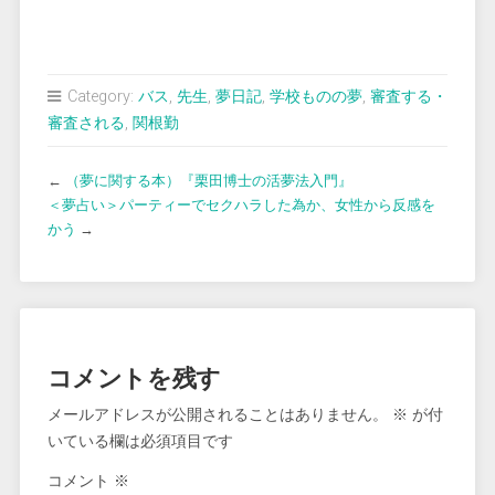
Category:
バス
,
先生
,
夢日記
,
学校ものの夢
,
審査する・
審査される
,
関根勤
←
（夢に関する本）『栗田博士の活夢法入門』
＜夢占い＞パーティーでセクハラした為か、女性から反感を
かう
→
コメントを残す
メールアドレスが公開されることはありません。
※
が付
いている欄は必須項目です
コメント
※