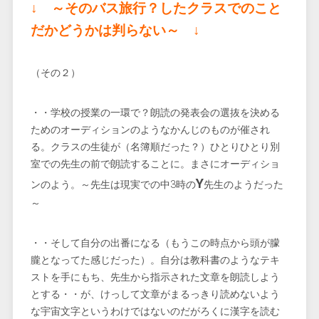
↓ ～そのバス旅行？したクラスでのこと
だかどうかは判らない～ ↓
（その２）
・・学校の授業の一環で？朗読の発表会の選抜を決める
ためのオーディションのようなかんじのものが催され
る。クラスの生徒が（名簿順だった？）ひとりひとり別
室での先生の前で朗読することに。まさにオーディショ
Y
ンのよう。～先生は現実での中3時の
先生のようだった
～
・・そして自分の出番になる（もうこの時点から頭が朦
朧となってた感じだった）。自分は教科書のようなテキ
ストを手にもち、先生から指示された文章を朗読しよう
とする・・が、けっして文章がまるっきり読めないよう
な宇宙文字というわけではないのだがろくに漢字を読む