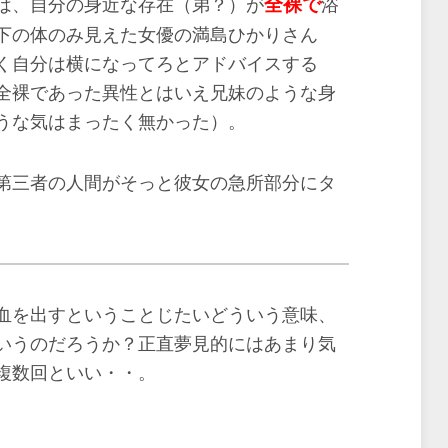
全裸で
は、自分の身近な存在（弟？）が
浴
下の体のみ見えた女優の満島ひかりさん
く自分は横になってろとアドバイスする
全裸であった異性とはいえ兄妹のような身
うな気はまったく無かった）。
第三者の人間がそっと彼女の急所部分にタ
。
血を出すということじたいどういう意味、
いうのだろうか？正直夢見的にはあまり気
複数回といい・・。