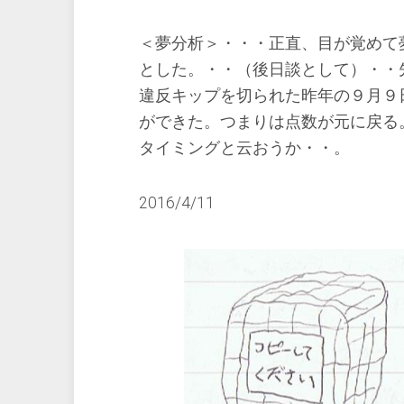
＜夢分析＞・・・正直、目が覚めて
とした。・・（後日談として）・・
違反キップを切られた昨年の９月９
ができた。つまりは点数が元に戻る
タイミングと云おうか・・。
2016/4/11