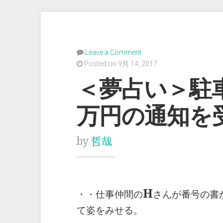
Leave a Comment
Posted on 9月 14, 2017
＜夢占い＞駐
万円の通知を
by
哲哉
H
・・仕事仲間の
さんが番号の書
て姿をみせる。