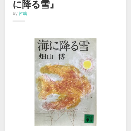
に降る雪』
by
哲哉