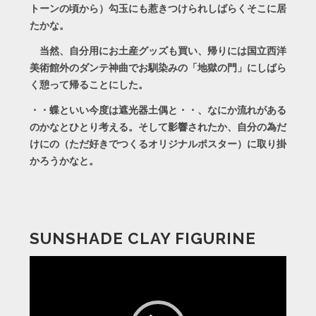
トーンの頃から）勾玉にも惹きつけられしばらくそこに居
たかな。
当然、自分用にお土産グッズも買い、帰りには国立西洋
美術館外のダンテ神曲でお馴染みの「地獄の門」にしばら
く憩って帰ることにした。
・・蝶といい今度は遮光器土偶と・・、なにか流れがある
のかなとひとり考える。そして影響されたか、自分の為だ
けにの（ただ好きでつくるオリジナルポスター）に取り掛
かろうかなと。
SUNSHADE CLAY FIGURINE
動
画
プ
レ