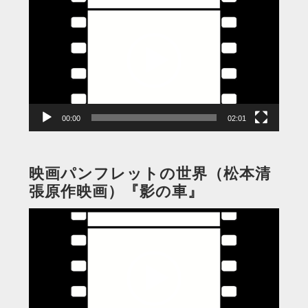
画
プ
レ
ー
ヤ
ー
00:00
02:01
映画パンフレットの世界（松本清
張原作映画）『影の車』
動
画
プ
レ
ー
ヤ