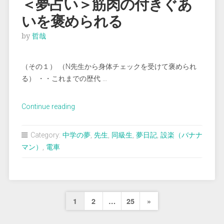
＜夢占い＞筋肉の付きぐあ
さ
いを褒められる
れ
る”
by
哲哉
（その１） （N先生から身体チェックを受けて褒められ
る） ・・これまでの歴代 …
“＜
Continue reading
夢
占
Category:
中学の夢
,
先生
,
同級生
,
夢日記
,
設楽（バナナ
い
マン）
,
電車
＞
筋
肉
の
投
Next
1
2
…
25
»
付
稿
き
Page