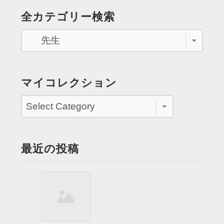
ぐ
の
全カテゴリー検索
あ
ペ
い
を
ー
褒
ジ
め
ら
送
マイコレクション
れ
り
る”
最近の投稿