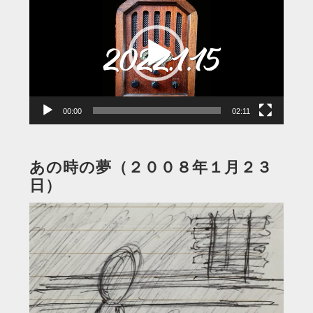
画
プ
レ
ー
ヤ
ー
00:00
02:11
あの時の夢（２００８年１月２３
日）