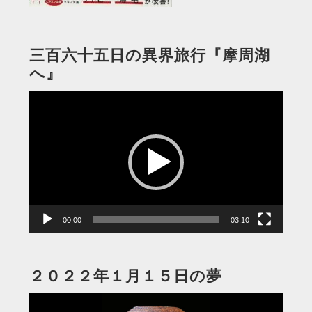
三百六十五日の異界旅行『摩周湖
へ』
動
画
プ
レ
ー
ヤ
ー
00:00
03:10
２０２２年１月１５日の夢
動