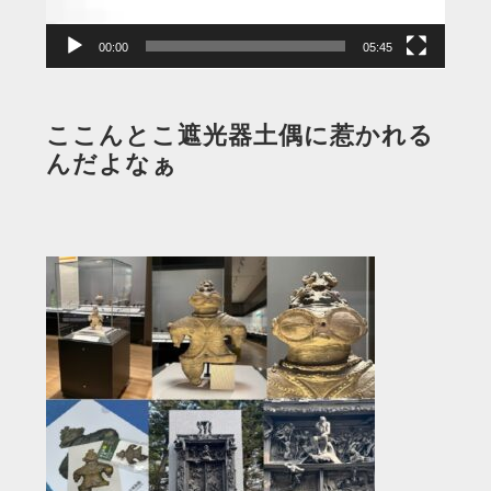
ー
00:00
05:45
ここんとこ遮光器土偶に惹かれる
んだよなぁ