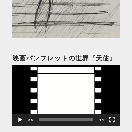
映画パンフレットの世界『天使』
動
画
プ
レ
ー
ヤ
ー
00:00
03:30