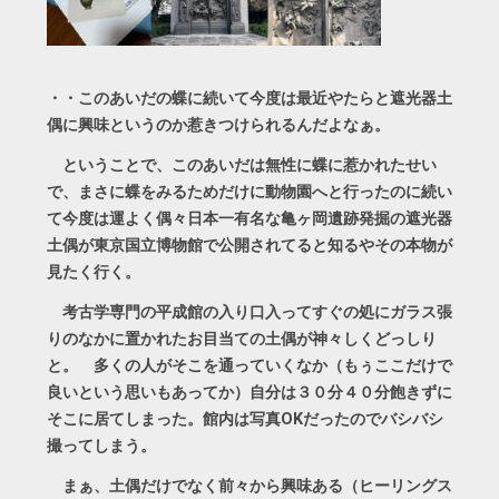
・・このあいだの蝶に続いて今度は最近やたらと遮光器土
偶に興味というのか惹きつけられるんだよなぁ。
ということで、このあいだは無性に蝶に惹かれたせい
で、まさに蝶をみるためだけに動物園へと行ったのに続い
て今度は運よく偶々日本一有名な亀ヶ岡遺跡発掘の遮光器
土偶が東京国立博物館で公開されてると知るやその本物が
見たく行く。
考古学専門の平成館の入り口入ってすぐの処にガラス張
りのなかに置かれたお目当ての土偶が神々しくどっしり
と。 多くの人がそこを通っていくなか（もぅここだけで
良いという思いもあってか）自分は３０分４０分飽きずに
そこに居てしまった。館内は写真OKだったのでバシバシ
撮ってしまう。
まぁ、土偶だけでなく前々から興味ある（ヒーリングス