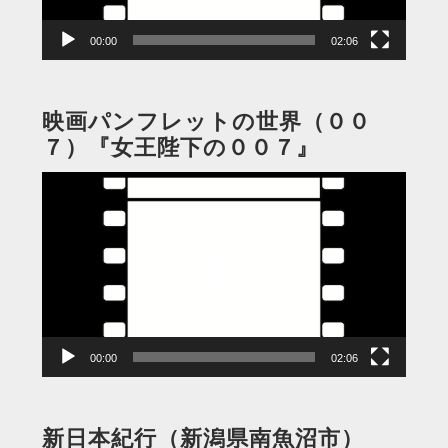
ー
00:00
02:06
映画パンフレットの世界（００
７）『女王陛下の００７』
動
画
プ
レ
ー
ヤ
ー
00:00
02:06
新日本紀行（新潟県南魚沼市）