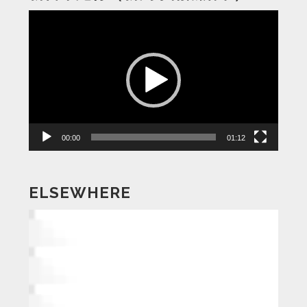
動
画
プ
レ
ー
ヤ
ー
00:00
01:12
ELSEWHERE
動
画
プ
レ
ー
ヤ