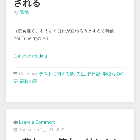
される
by
哲哉
（夜も遅く、もうすぐ日付が変わろうとする０時前、
YouTube での AS …
“＜
Continue reading
夢
占
Category:
テストに関する夢
,
先生
,
夢日記
,
学校ものの
い
夢
,
高校の夢
＞
答
案
用
紙
Leave a Comment
を
Posted on 4月 24, 2022
返
却