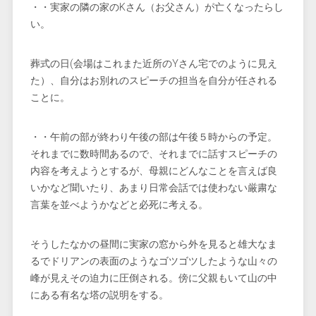
・・実家の隣の家のKさん（お父さん）が亡くなったらし
い。
葬式の日(会場はこれまた近所のYさん宅でのように見え
た）、自分はお別れのスピーチの担当を自分が任される
ことに。
・・午前の部が終わり午後の部は午後５時からの予定。
それまでに数時間あるので、それまでに話すスピーチの
内容を考えようとするが、母親にどんなことを言えば良
いかなど聞いたり、あまり日常会話では使わない厳粛な
言葉を並べようかなどと必死に考える。
そうしたなかの昼間に実家の窓から外を見ると雄大なま
るでドリアンの表面のようなゴツゴツしたような山々の
峰が見えその迫力に圧倒される。傍に父親もいて山の中
にある有名な塔の説明をする。