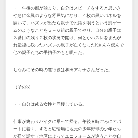
・・午後の部が始まり、自分はスピーチをすると思いき
や急に余興のような雰囲気になり、４枚の黒いパネルを
開いて、ハズレが出たら親子で民謡を唄うという罰ゲー
ムのようなことを５～６組の親子でやり、自分の親子は
３番目の残り２枚の状況で開け、何とかハズレをまぬが
れ最後に残ったハズレの親子が亡くなったKさんを偲んで
他の親子たちの手拍子のもと唄った。
ちなみにその時の進行役は和田アキ子さんだった。
（その3）
・・自分は或る女性と同棲している。
仕事が終わりバイクに乗って帰る。午後８時ごろにアパ
ートに着く。すると駐輪場に地元の少年野球の少年たち
が居て話す（地区によってユニフォームが違うことや自