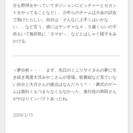
分も野球をやっていてポジションにピッチャーとセカン
ドをやってることなど）。少年らのチームは大会の試合
で負けたらしい。自分は「そんなに上手くはいかな
い。」など言う。傍にはヤンチャな４，５歳くらいの子
供もいて無邪気に「タマが～」などとはしゃぐ様子をみ
かける。
＜夢分析＞・・・まず、先日のミニリサイタルの夢に引
き続き再度大月みやこさんが登場。歌番組など見ていな
い自分と大月さんの接点はなんだろう？・・葬式のゲー
ムは面白くもつまらなくもなかった。進行役の和田さん
がやはりインパクトあったね。
2009/2/15