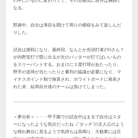
の中にいるのに変わってて、その雰囲気に自分は胸熱く
なる。
黙祷中、自分は薄目を開けて周りの模様をみて楽しんだ
りした。
試合は接戦になり、最終回、なんとか先頭打者のNさん？
が内野安打で塁に出るが次のバッターが打てばいいもの
をスリーバントする。おまけに２度打球があたったり、
野手の送球が当たったりと審判の協議が必要になり、マ
イナスポイント制で換算され、ホワイトボードに発表さ
れた末、結局自分達のチームは負けてしまった。
＜夢分析＞・・・甲子園での試合中はまるで自分はスタ
ーになったような気分だったね（”タッチ”の主人公のよう
な晴れ舞台に居るようで気持ちは高鳴り、大観衆には圧