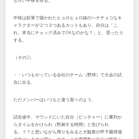
もらい中味をみる。
中味は鉛筆で描かれたヒョロヒョロ線のヘナチョコなキ
ャラクターが２つ３つあるカットもあり、自分は「こ
れ、本当にチェック済みでOKなのかな？」と、思ったり
する。
（その2）
・・いつもやっている会社のチーム（野球）で大会の試
合に出る。
ただメンバーはいつもと違う面々のよう。
試合途中、マウンドにいた自分（ピッチャー）に審判か
らタイムをかけられ（黙祷する時間）と告げられ
る。？？と思いながら周りをみると大観衆の甲子園球場