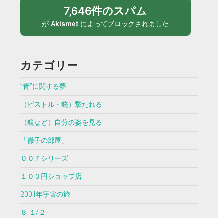
7,646件のスパム
が
Akismet
によってブロックされました
カテゴリー
”青”に関する夢
（ピストル・銃）撃たれる
（鏡など）自分の姿を見る
「徹子の部屋」
００７シリーズ
１００円ショップ店
2001年宇宙の旅
８ １/２