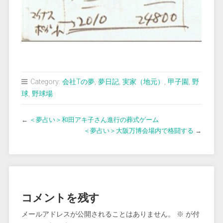
Category:
会社Tの夢
,
夢日記
,
実家（地元）
,
甲子園
,
野
球
,
野球場
←
＜夢占い＞和田アキ子さん進行の葬式ゲーム
＜夢占い＞大阪万博会場内で格闘する
→
コメントを残す
メールアドレスが公開されることはありません。
※
が付