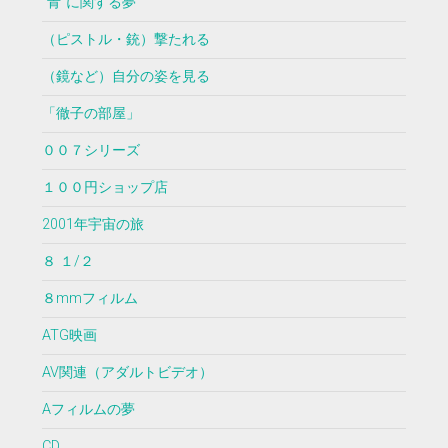
”青”に関する夢
（ピストル・銃）撃たれる
（鏡など）自分の姿を見る
「徹子の部屋」
００７シリーズ
１００円ショップ店
2001年宇宙の旅
８ １/２
８mmフィルム
ATG映画
AV関連（アダルトビデオ）
Aフィルムの夢
CD