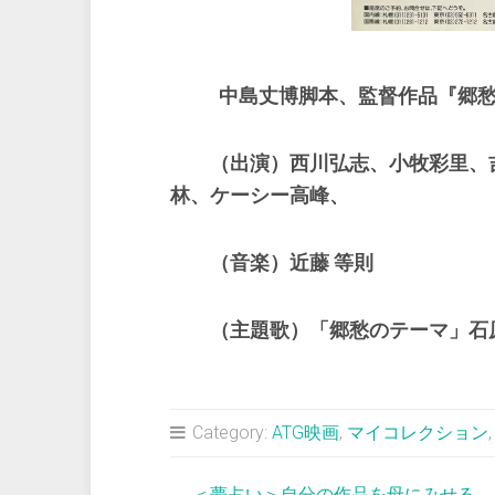
中島丈博脚本、監督作品『郷
（出演）西川弘志、小牧彩里、
林、ケーシー高峰、
（音楽）近藤 等則
（主題歌）「郷愁のテーマ」石
Category:
ATG映画
,
マイコレクション
←
＜夢占い＞自分の作品を母にみせる