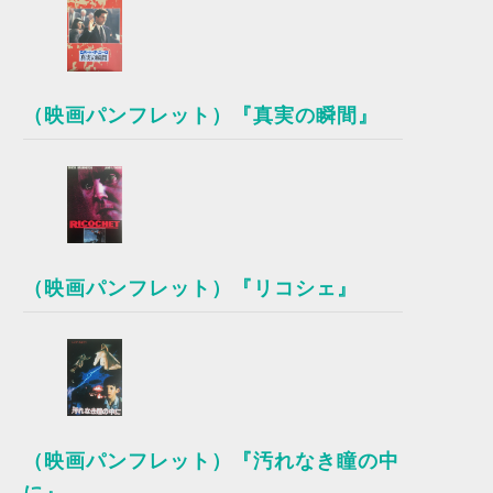
（映画パンフレット）『真実の瞬間』
（映画パンフレット）『リコシェ』
（映画パンフレット）『汚れなき瞳の中
に』