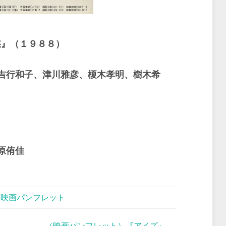
愁』（１９８８）
吉行和子、津川雅彦、榎木孝明、樹木希
原侑佳
,
映画パンフレット
（映画パンフレット）『アイズ』
→