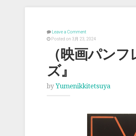
Leave a Comment
Posted on 3月 23, 2024
（映画パンフ
ズ』
by
Yumenikkitetsuya