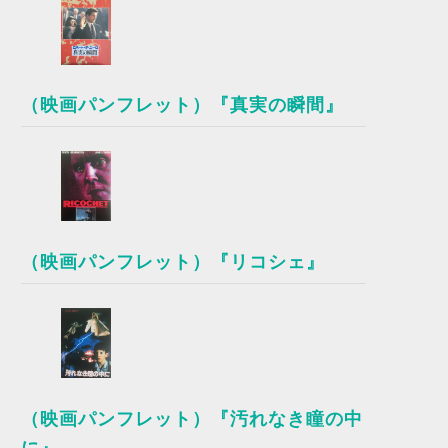
（映画パンフレット）『真実の瞬間』
（映画パンフレット）『リコシェ』
（映画パンフレット）『汚れなき瞳の中
に』