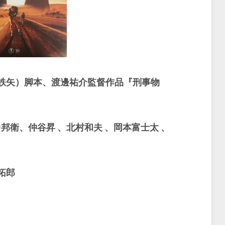
鉄矢）脚本、渡邊祐介監督作品『刑事物
邦衛、仲谷昇 、北村和夫 、岡本富士太 、
拓郎