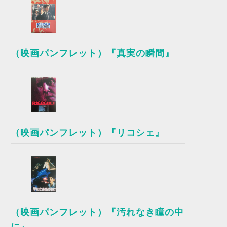
（映画パンフレット）『真実の瞬間』
（映画パンフレット）『リコシェ』
（映画パンフレット）『汚れなき瞳の中
に』