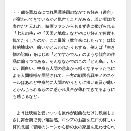
・・歳を重ねるにつれ黒澤映画のなかでも好み（趣向）
が変わってきているかと気付くことがある。若い頃は代
表作だと云われ、映画ファンからもまず先に挙げられる
『七人の侍』や『天国と地獄』などやはり好んで何度も
観てたりしたのが、ここ最近（数年来にわたって）は比
較的地味や、暗いかと云われたりもする、例えば『生き
物の記録』をはじめ『どですかでん』のような傾向の作
品に偏りつつある。そんななかでのこの『どん底』。い
い。面白い。中身も人間の悲哀から様々なキャラたちに
よる人間模様が展開されて、一方の戦国合戦モノのスケ
ールはあれど中身的に人間のやりとりに深い追及が薄い
とかんじられるものに惹かれ具合が薄れてきてるように
も感じるなど。
ようは映画と云いつつも原作が戯曲なだけに映画もま
さに舞台調で長い落語感。ロシアのお話を江戸の貧しい
貧民長屋（冒頭のシーンから砂の女の家屋を思わせられ