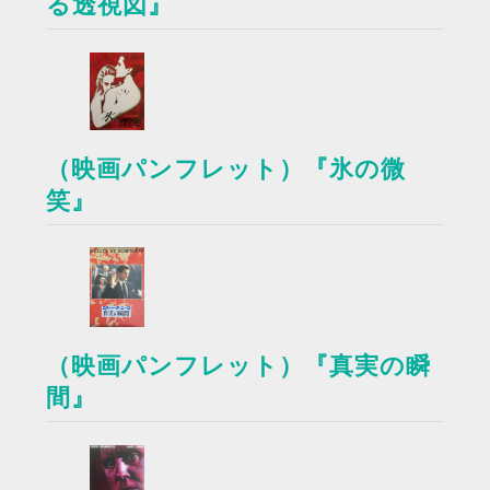
る透視図』
（映画パンフレット）『氷の微
笑』
（映画パンフレット）『真実の瞬
間』