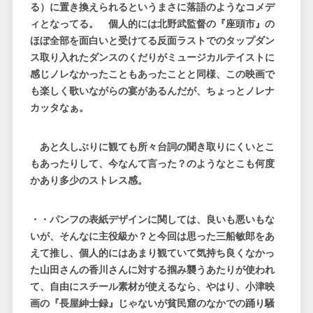
る）に置き換えられるというまさに落語のようなコメデ
ィとなってる。 個人的には北野武監督の『座頭市』の
ほぼ全部を面白いと受けてる反面ラストでのタップダン
ス取り入れたダンスのくだりがミュージカルテイストに
感じノレなかったこともあったことと同様、この映画で
も楽しく歌いながらの宴があるんだが、ちょっとノレナ
カッタなぁ。
あと久しぶりに観ても所々台詞の聞き取りにくいとこ
もあったりして、今なんて言った？のようなとこも何度
かあり多少のストレス感。
・・パンフの表紙デザインに関しては、良いも悪いもな
いが、そんなに主役級か？と今回は思った三船敏郎をあ
えて推し、個人的にはあまり観ていて気持ち良くなかっ
た山田さんの香川さんに対する掴み襲うあたりが使われ
て、自由にスチール素材が使えるなら、やはり、小津映
画の『長屋紳士録』じゃないが貧民窟のなかでの踊り騒