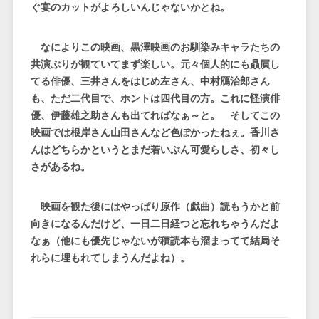
ぐ宴のカットがよろしいんじゃないかとね。
なによりこの映画、黒澤映画のお馴染みキャラたちの
共演ぶりが観ていてまず楽しい。元々個人的にも贔屓し
てる俳優、三井さんをはじめ左さん、中村鴈治郎さん
も、ただ二代目で、ホントは四代目の方。これに怪演俳
優、伊藤雄之助さんも出てればなぁ～と。 そしてこの
映画では根岸さん山田さんなど色ぽかったねぇ。香川さ
んはどちらかというとまだ若いぶん可愛らしさ、初々し
さがあるね。
映画を観た後にはやっぱり原作（戯曲）読もうかと前
向きになるんだけど、一日二日経つと忘れちゃうんだよ
なぁ（他にも優先じゃないが積読本も溜まってて結局そ
れらに埋もれてしまうんだよね）。