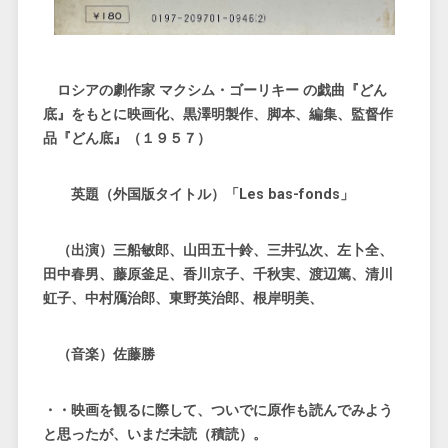
ロシアの劇作家
マクシム・ゴーリキー
の戯曲『どん
底』をもとに映画化、黒澤明製作、脚本、編集、監督作
品『どん底』（１９５７）
英題（外国版タイトル）「Les bas-fonds」
（出演）三船敏郎、山田五十鈴、三井弘次、左卜全、
田中春男、藤原釜足、香川京子、千秋実、渡辺篤、清川
虹子、中村鴈治郎、東野英治郎、根岸明美、
（音楽）佐藤勝
・・映画を観るに際して、ついでに原作も読んでみよう
と思ったが、いまだ未読（積読）。