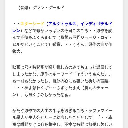
（音楽）グレン・グールド
・・
スターシード
（アルクトゥルス、インディゴチルド
レン
）などで頭がいっぱいの今日このごろ・・原作を読
んで期待をふくらませて（監督も巨匠ジョージ・ロイ・
ヒルだということで）鑑賞。・・うぅん、原作の方が印
象大。
映画は只々時間帯が切り替わるのみでちょっと退屈して
しまったかな。原作のキーワード「そういうもんだ。」
も一回もなかったし、自分の心にも響いた祈りの言葉
「・・神よ願わくば～～さずけたまえ（胸元のチェー
ン）」も無くさみしかったなぁ。
かたや原作での人生の半ばを過ぎるころトラファマドー
ル星人が主人公ビリーに助言したこととして、「・・幸
福な瞬間だけに心を集中し、不幸な時間は無視し美しい