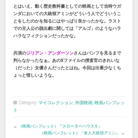
とはいえ、動く歴史教科書としての映画として当時ウガ
ンダにおいての大統領アミンがどういう人でどういうこ
とをしたのかを知るにはやっぱり良かったかな。ラスト
での主人公の脱出劇に関しては「アルゴ」のようなハラ
ハラなフィクションだったかな。
共演の
ジリアン・アンダーソン
さんはパンフを見るまで
判らなかったなぁ。あのXファイルの捜査官のきれいな
（だった）女優さんだったとはね。今回は出番少なくち
ょっと惜しいような。
Category:
マイコレクション
,
外国映画
,
映画パンフレッ
ト
←
（映画パンフレット）『スローターハウス５』
（映画パンフレット）『食人大統領アミン』
→