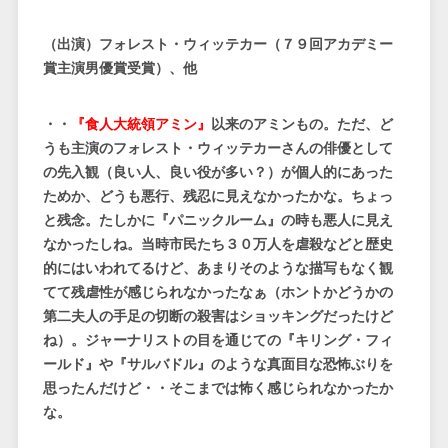
（出演）フォレスト・ウィッテカー（７９回アカデミー
賞主演男優賞受賞）、他
・・
『食人大統領アミン』
以来のアミンもの。ただ、ど
うも主演のフォレスト・ウィッテカーさんの俳優として
の先入観（良い人、良い役が多い？）が個人的にあった
ためか、どうも悪行、残忍に見えなかったかな。ちょっ
と残念。たしかに『パニックルーム』の時も悪人に見え
なかったしね。当時市民たち３０万人を虐殺などと歴史
的にはいわれてるけど、あまりそのような描写もなく観
てて残虐性が感じられなかったなぁ（ホントかどうかの
第二夫人の手足の切断の殺害はショッキングだったけど
ね）。ジャーナリストの目を通じての『キリング・フィ
ールド』や『サルバドル』のような真面目な恐怖ぶりを
思ったんだけど・・そこまでは怖く感じられなかったか
な。