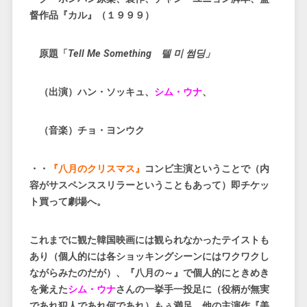
督作品『カル』（１９９９）
原題「
Tell Me Something 텔 미 썸딩」
（出演）ハン・ソッキュ、
シム・ウナ
、
（音楽）チョ・ヨンウク
・・
『八月のクリスマス』
コンビ主演ということで（内
容がサスペンススリラーということもあって）即チケッ
ト買って劇場へ。
これまでに観た韓国映画には観られなかったテイストも
あり（個人的には各ショッキングシーンにはワクワクし
ながらみたのだが）、『八月の～』で個人的にときめき
を覚えた
シム・ウナ
さんの一挙手一投足に（役柄が無実
であれ犯人であれ何であれ）もぅ満足。他の主演作『美