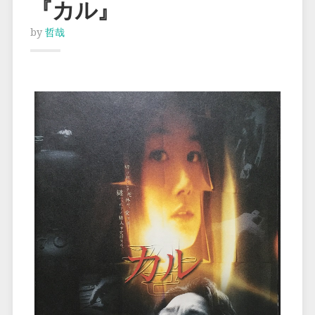
『カル』
by
哲哉