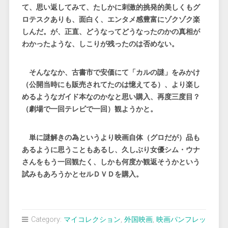
て、思い返してみて、たしかに刺激的挑発的美しくもグ
ロテスクありも、面白く、エンタメ感豊富にゾクゾク楽
しんだ。が、正直、どうなってどうなったのかの真相が
わかったような、しこりが残ったのは否めない。
そんななか、古書市で安価にて「カルの謎」をみかけ
（公開当時にも販売されてたのは憶えてる）、より楽し
めるようなガイド本なのかなと思い購入、再度三度目？
（劇場で一回テレビで一回）観ようかと。
単に謎解きの為というより映画自体（グロだが）品も
あるように思うこともあるし、久しぶり女優シム・ウナ
さんをもう一回観たく、しかも何度か観返そうかという
試みもあろうかとセルＤＶＤを購入。
Category:
マイコレクション
,
外国映画
,
映画パンフレッ