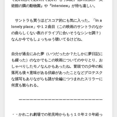
術館の隣の動物園』や『Interview』が待ち遠しい。
サントラも買うほどスコア的にも気に入った。「In a
lonely place」や１２曲目（この映画のサントラのなか
の曲らしくない夜のドライブに合いそうなシンセ調？）
なんか今でもしょっちゅう聴いてるけどね。
自分が過去にみた夢（いつだったか？たしかに夢日記に
も綴った）のなかでもこの映画についてのやりとり、お
しゃべりしたモノなんかもあったね。冒頭での少年の転
落死も後々意味がある伏線があったことなどグロテスク
な描写もありながらも謎が全編につつまれたスリラーに
何度も観られる。
ーーーーーーーーーーーーーーーーーーーーーーー
・・かれこれ劇場での初見時からもぅ１０年２０年経っ