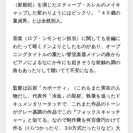
（射殺犯）を演じたスティーブ・カレルのメイキ
ャップした変わりようにはビックリ。「４０歳の
童貞男」とは全然別人。
音楽（ロブ・シモンセン担当）に関しても全編に
わたって暗くドンよりとしたものがあり、オープ
ニングタイトルの重たい管弦楽器メインの曲から
ピアノによるなにか今にも起きそうな前触れ調の
曲もあったりして聴いてて不安になる。
監督は以前「カポーティ」（これもまた実在の人
物だし、代表作「冷血」の取材、執筆を追ったド
キュメンタリータッチで、これまた作品のトーン
がグレー基調の作品でこの『フォックスキャッチ
ャー』と似てる。なので制作費を何百億円かけて
作る（
CG
つかったり、３
D
方式だったりなど）大