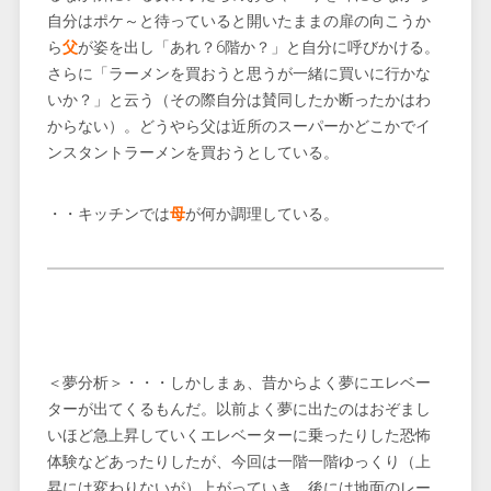
自分はポケ～と待っていると開いたままの扉の向こうか
ら
父
が姿を出し「あれ？6階か？」と自分に呼びかける。
さらに「ラーメンを買おうと思うが一緒に買いに行かな
いか？」と云う（その際自分は賛同したか断ったかはわ
からない）。どうやら父は近所のスーパーかどこかでイ
ンスタントラーメンを買おうとしている。
・・キッチンでは
母
が何か調理している。
＜夢分析＞・・・しかしまぁ、昔からよく夢にエレベー
ターが出てくるもんだ。以前よく夢に出たのはおぞまし
いほど急上昇していくエレベーターに乗ったりした恐怖
体験などあったりしたが、今回は一階一階ゆっくり（上
昇には変わりないが）上がっていき、後には地面のレー