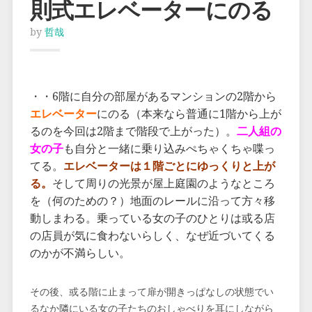
則式エレベーターにのる
by
哲哉
・・6階に自分の部屋があるマンションの2階から
エレベーター
にのる（本来なら普通に1階から上が
るのを今回は2階まで階段で上がった）。
二人組の
女の子
も自分と一緒に乗り込みぺちゃくちゃ喋っ
てる。
エレベーターは１階ごとにゆっくりと上が
る。
そして周りの光景が屋上庭園のようなところ
を（何のための？）地面のレールに沿って方々移
動しまわる。乗っている女の子のひとりは或る店
の店員が気に食わないらしく、なぜ近づいてくる
のかが不満らしい。
その後、或る階に止まって扉が開きっぱなしの状態でい
るなか隣にいる女の子たちのおしゃべりを耳にしながら