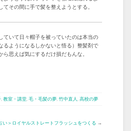
してその間に手で髪を整えようとする。
していて日々帽子を被っていたのは本当の
なるようになるしかないと悟る）整髪剤で
から思えば気にするだけ損だもんな。
子
,
教室・講堂
,
毛・毛髪の夢
,
竹中直人
,
高校の夢
占い＞ロイヤルストレートフラッシュをつくる
→