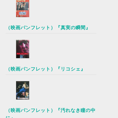
（映画パンフレット）『真実の瞬間』
（映画パンフレット）『リコシェ』
（映画パンフレット）『汚れなき瞳の中
に』