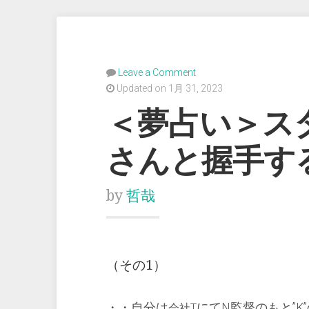
Leave a Comment
Updated on 1月 31, 2023
＜夢占い＞ス
さんと握手す
by
哲哉
（その1）
・・自分は
にてN監督のもと”
会社T