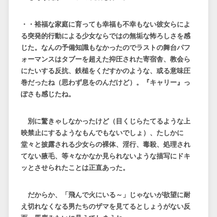
・・裕福な家庭に育っても幸福も不幸もない彼女らによ
る突発的行動による少女ならではの無垢な怖ろしさを感
じた。なんの予備知識もなかったのでラストの舞台パフ
ォーマンスはタブーを超えた抑圧された寄宿舎、教会ら
にたいする反抗、鉄槌をくだすかのような、或る意味圧
巻だったね（思わず息をのんだけど）。『キャリー』っ
ぽさも感じたね。
別に驚きゃしなかったけど（目くじらたてるような上
映禁止にするようなもんでもないでしょ）、たしかに
堂々と披露される少女らの裸体、淫行、毒殺、処理され
てない腋毛、等々なかなか見られないような描写にドキ
ッとさせられたことは正直あった。
だからか、「飛んで火にいる～」じゃないが欲望に耐
え切れなくなる男たちのザマを見てるとしょうがない反