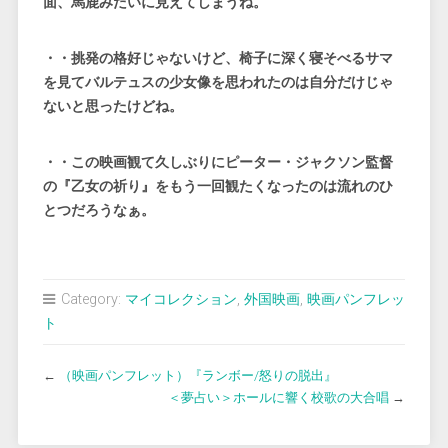
面、馬鹿みたいに見えてしまうね。
・・挑発の格好じゃないけど、椅子に深く寝そべるサマ
を見てバルテュスの少女像を思われたのは自分だけじゃ
ないと思ったけどね。
・・この映画観て久しぶりにピーター・ジャクソン監督
の『乙女の祈り』をもう一回観たくなったのは流れのひ
とつだろうなぁ。
Category:
マイコレクション
,
外国映画
,
映画パンフレッ
ト
←
（映画パンフレット）『ランボー/怒りの脱出』
＜夢占い＞ホールに響く校歌の大合唱
→