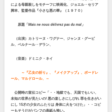
による母親殺しをモチーフに映画化、ジョエル・セリア
脚本、監督作品『小さな悪の華』（１９７０）
原題「
Mais ne nous délivrez pas du mal」
（出演）カトリーヌ・ワグナー、ジャンヌ・グーピ
ル、ベルナール・デラン、
（音楽）ドミニク・ネイ
～『乙女の祈り』、『メイクアップ』、ボードレ
ール、マルドロール、～
公開時の宣伝コピー「・・地獄でも、天国でもいい、
未知の世界が見たいの! 悪の楽しさにしびれ 罪を生きがい
にし 15才の少女のふたりは 身体に火をつけた」・・コピ
ーもそうだがパンフの表紙も怖い。