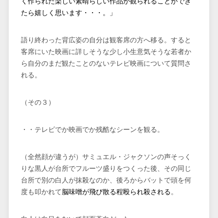
く作られた楽しい素晴らしい作品が観られることができ
たら嬉しく思います・・・。」
語り終わった背広姿の自分は観客席の方へ移る。すると
客席にいた映画に詳しそうな少し小生意気そうな若者か
ら自分のまだ観たことのないテレビ映画について質問さ
れる。
（その３）
・・テレビでか映画でか残酷なシーンを観る。
（全然顔が違うが）サミュエル・ジャクソンの声そっく
りな黒人が台所でフルーツ盛りをつくった後、その同じ
台所で別の白人が抹殺なのか、後ろからバットで頭を何
度も叩かれて
脳味噌が飛び散る程殴られ殺される
。