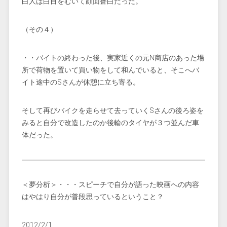
白人は白目をむいて顔面蒼白だった。
（その４）
・・バイトの終わった後、実家近くの元N商店のあった場
所で荷物を置いて買い物をして和んでいると、そこへバ
イト途中のSさんが休憩に立ち寄る。
そして再びバイクを走らせて去っていくSさんの後ろ姿を
みると自分で改造したのか後輪のタイヤが３つ並んだ車
体だった。
＜夢分析＞・・・スピーチで自分が語った映画への内容
はやはり自分が普段思っているということ？
2012/2/1