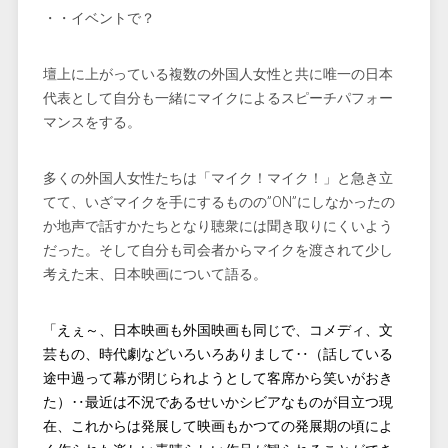
・・イベントで？
壇上に上がっている複数の外国人女性と共に唯一の日本
代表として自分も一緒にマイクによるスピーチパフォー
マンスをする。
多くの外国人女性たちは「マイク！マイク！」と急き立
てて、いざマイクを手にするものの”ON”にしなかったの
か地声で話すかたちとなり聴衆には聞き取りにくいよう
だった。そして自分も司会者からマイクを渡されて少し
考えた末、日本映画について語る。
「えぇ～、日本映画も外国映画も同じで、コメディ、文
芸もの、時代劇などいろいろありまして‥（話している
途中過って幕が閉じられようとして客席から笑いがおき
た）‥最近は不況であるせいかシビアなものが目立つ現
在、これからは発展して映画もかつての発展期の頃によ