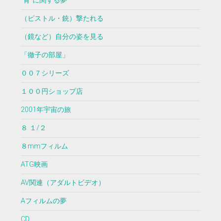
”青”に関する夢
（ピストル・銃）撃たれる
（鏡など）自分の姿を見る
「徹子の部屋」
００７シリーズ
１００円ショップ店
2001年宇宙の旅
８ １/２
８mmフィルム
ATG映画
AV関連（アダルトビデオ）
Aフィルムの夢
CD